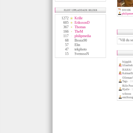
flest uppladdade bilder
101106
philipme
1272
Krille
605
ErikssonD
367
Thomas
166
TheM
117
philipmedia
AndreasLindblom: "Vill du se m
68
Bronx90
57
Elin
47
tekphoto
15
SvenssoN
hijggkk
lilianba
HAHA!
Kalmarfl
Olleman!
Tags
- 1
Rille Pon
Hjalle
- 1
wihouu
emilkun