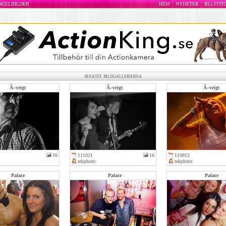
INGELBILDER
HEM
NYHETER
BLI FOT
senaste bildgallerierna
Ã–vrigt
Ã–vrigt
Ã–vrigt
16
111021
16
110813
tekphoto
tekphoto
Palace
Palace
Palace