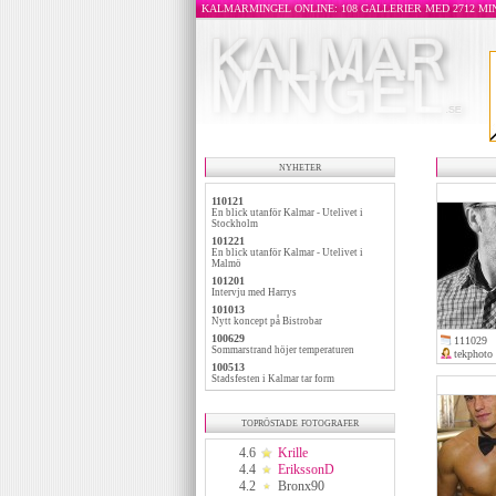
KALMARMINGEL ONLINE: 108 GALLERIER MED 2712 M
nyheter
110121
En blick utanför Kalmar - Utelivet i
Stockholm
101221
En blick utanför Kalmar - Utelivet i
Malmö
101201
Intervju med Harrys
101013
Nytt koncept på Bistrobar
100629
111029
Sommarstrand höjer temperaturen
tekphoto
100513
Stadsfesten i Kalmar tar form
topröstade fotografer
4.6
Krille
4.4
ErikssonD
4.2
Bronx90