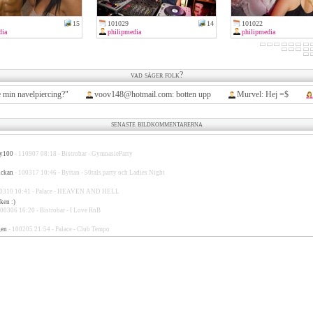
15
101029
14
101022
dia
philipmedia
philipmedia
vad säger folk?
in navelpiercing?"
voov148@hotmail.com: botten upp
Murvel: Hej =$
b
senaste bildkommentarerna
by100
- 110907 08:18 - Bistrobar - GymnasieParty
ickan
- 100317 10:46 - Byttan - 50tals party och Ladies Night
00310 10:41 - Palace - HEAVEN AND HELL
ken :)
00306 16:20 - Bistrobar - I Love RnB
gen
- 100205 21:54 - Palace - Club Tempo