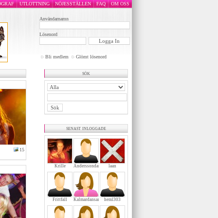
OGRAF
UTLOTTNING
NÖJESSTÄLLEN
FAQ
OM OSS
Användarnamn
Lösenord
Bli medlem
Glömt lösenord
sök
senast inloggade
15
Krille
Anderssondanne
laan
Frittfall
Kalmardansarochler
heml303